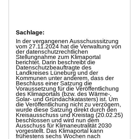
Sachlage:
In der vergangenen Ausschusssitzung
vom 27.11.2024 hat die Verwaltung von
der
datenschutzrechtlichen
Stellungnahme
zum Klimaportal
b
erichtet. Darin beschreibt die
Datenschutzbeauftragte des
Landkr
eises Lü
neburg und der
Kommunen unter anderem, dass der
Beschluss einer
Satzung
die
Voraussetzung fü
r die
Verö
ffentlichung
des Klimaportals
(bzw. des Wä
rme-,
Solar- und Grü
ndachkatasters)
ist.
Um
die Verö
ffentlichung nicht zu verzö
gern,
wurde diese Satzung direkt durch den
Kreisausschuss und Kreistag (20.02.25)
beschlossen und wird nun dem
Ausschuss fü
r Klimaneutralitä
t 2030
vorgestellt. Das Klimaportal kann
frü
hestens sechs Wochen nach