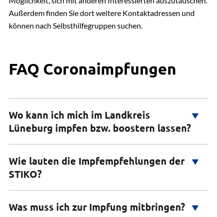
Möglichkeit, sich mit anderen Interessierten auszutauschen.
Außerdem finden Sie dort weitere Kontaktadressen und
können nach Selbsthilfegruppen suchen.
FAQ Coronaimpfungen
Wo kann ich mich im Landkreis
Lüneburg impfen bzw. boostern lassen?
Wie lauten die Impfempfehlungen der
Bürgerinnen und Bürger können sich im Landkreis
STIKO?
Lüneburg an verschiedenen Orten impfen und
boostern lassen:
Was muss ich zur Impfung mitbringen?
Die Ständige Impfkommission (STIKO) hat ihre
Haus- bzw. Kinderarztpraxen