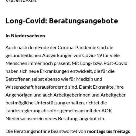
machen lassen
.
Informationsblatt für Eltern zum Umgang mit
Long-Covid: Beratungsangebote
Infektionskrankheiten in
Gemeinschaftseinrichtungen (Kita, Schule)
In Niedersachsen
PDF | 0.13 MB
Auch nach dem Ende der Corona-Pandemie sind die
gesundheitlichen Auswirkungen von Covid-19 für viele
Menschen immer noch präsent. Mit Long- bzw. Post-Covid
haben sich neue Erkrankungen entwickelt, die für die
Betroffenen selbst ebenso wie für Medizin und
Wissenschaft herausfordernd sind. Damit Erkrankte, ihre
Angehörigen und auch Arbeitgeberinnen und Arbeitgeber
bestmögliche Unterstützung erhalten, richtet die
Landesregierung ab sofort gemeinsam mit der AOK
Niedersachsen ein neues Beratungsangebot ein.
Die Beratungshotline beantwortet von
montags bis freitags