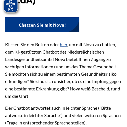
Untersuchung auf das Coronavirus braucht, kann
geschultes Personal. Dafür wird ein Nasen-
Bitte fragen Sie in Ihrer Arztpraxis nach, ob Corona-
sich direkt an die unten genannten Labore wenden.
und/oder Rachenabstrich gemacht. Die
Tests angeboten werden.
Die Kosten werden in der Regel von den
Auswertung erfolgt direkt vor Ort nach etwa 15
Chatten Sie mit Nova!
Krankenkassen
nicht
übernommen.
bis 30 Minuten.
Labor Dr. Fenner & Kollegen
Klicken Sie den Button oder
Selbsttests
sind ebenfalls Antigentests. Verkauft
hier
, um mit Nova zu chatten,
Bergstraße 14, 20095 Hamburg
dem KI-gestützten Chatbot des Niedersächsischen
werden sie unter anderem in Apotheken,
Telefon: +49 40 30955-0
Landesgesundheitsamts! Nova bietet Ihnen Zugang zu
Drogerie- oder Supermärkten. Die Kosten
Webseite:
https://www.fennerlabor.de/
wichtigen Informationen rund um das Thema Gesundheit.
werden nicht erstattet. Die Kunden erfahren über
Sie möchten sich zu einem bestimmten Gesundheitsrisiko
die Packungsbeilage, wie sie den Test richtig
Labor Dr. von Froreich GmbH
erkundigen? Sie sind sich unsicher, ob es eine Impfung gegen
anwenden. Das Ergebnis erfolgt nach wenigen
Großmoorbogen 25, 21079 Hamburg
eine bestimmte Erkrankung gibt? Nova weiß Bescheid, rund
Minuten.
Telefon: +49 40 76696-0
um die Uhr!
Webseite:
https://www.labor-froreich.de/
Der Chatbot antwortet auch in leichter Sprache ("Bitte
PCR-Tests
sind der „Goldstandard“ unter den
LADR Der Laborverbund Dr. Kramer & Kollegen
antworte in leichter Sprache") und vielen weiteren Sprachen
Corona-Tests. Die Probenentnahme erfolgt durch
GbR
(Frage in entsprechender Sprache stellen).
medizinisches Personal, die Auswertung durch