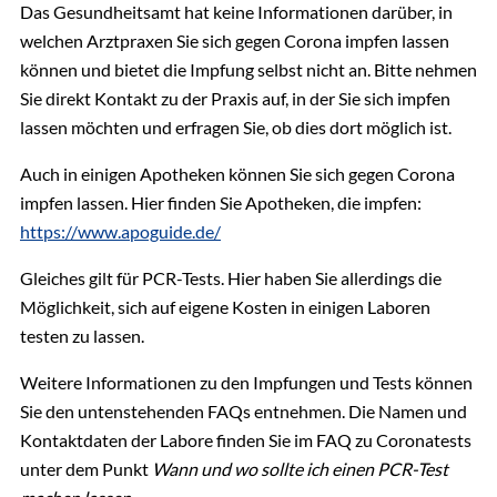
Das Gesundheitsamt hat keine Informationen darüber, in
PDF | 0.42 MB
welchen Arztpraxen Sie sich gegen Corona impfen lassen
Informationen zur Coronavirus-Pandemie des
Gesundheitsamt
können und bietet die Impfung selbst nicht an. Bitte nehmen
Bundesministeriums für Gesundheit
Sabine Meyer-Olbersleben
Leitlinien für Gemeinschaftsreinrichtungen für
Sie direkt Kontakt zu der Praxis auf, in der Sie sich impfen
Kinder und Jugendliche
Hygiene und Umwelt
lassen möchten und erfragen Sie, ob dies dort möglich ist.
Info-Portal zur Coronavirus-Pandemie des
04131 26-1474
PDF | 1.79 MB
Landes Niedersachsen
E-Mail senden
Auch in einigen Apotheken können Sie sich gegen Corona
Gebäude 4, Zimmer 113
impfen lassen. Hier finden Sie Apotheken, die impfen:
Meldeformular für
Portal des Deutschen Apothekerverbandes
https://www.apoguide.de/
Gemeinschaftsreinrichtungen gemäß § 34
Infektionsschutzgesetz
Gleiches gilt für PCR-Tests. Hier haben Sie allerdings die
Gesundheitsamt
Möglichkeit, sich auf eigene Kosten in einigen Laboren
Johnny Braun
PDF | 0.22 MB
testen zu lassen.
Hygiene und Umwelt
04131 26-1830
Meldeformular weiterer Personen für
Weitere Informationen zu den Impfungen und Tests können
E-Mail senden
Gemeinschaftsreinrichtungen gemäß § 34
Sie den untenstehenden FAQs entnehmen. Die Namen und
Gebäude 4, Zimmer 114
Infektionsschutzgesetz
Kontaktdaten der Labore finden Sie im FAQ zu Coronatests
unter dem Punkt
Wann und wo sollte ich einen PCR-Test
PDF | 0.23 MB