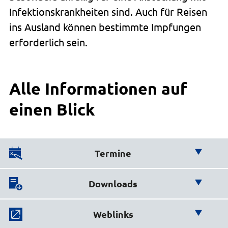
Infektionskrankheiten sind. Auch für Reisen
ins Ausland können bestimmte Impfungen
erforderlich sein.
Alle Informationen auf
einen Blick
Termine
Diese Termine stehen an:
Downloads
Hier finden Sie wichtige
Dr. Graefe, Facharzt für Mikrobiologie, bietet
Weblinks
montags von 8 Uhr bis 12 Uhr nach
Downloads:
Terminvergabe
kostenpflichtige
eine