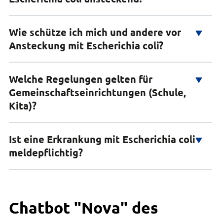
Krankheitsgefühl können auftreten.
04131 26-1830
Meldeformular weiterer Personen für
E-Mail senden
Kontaminierte Lebensmittel:
Der Verzehr von
Gemeinschaftsreinrichtungen gemäß § 34
Bauchschmerzen und Krämpfe
Wie schütze ich mich und andere vor
Ansteckungsfähigkeit ist solange gegeben wie die
Gebäude 4, Zimmer 114
Infektionsschutzgesetz
Lebensmitteln, die mit E. coli-Bakterien
Ansteckung mit Escherichia coli?
E.Coli-Bakterien über den Stuhl ausgeschieden
Durchfall:
Dieser kann auch blutig sein.
kontaminiert sind, insbesondere rohes oder
PDF | 0.23 MB
werden.
unzureichend gegartes Fleisch, rohes
Fieber
Gemüse bzw. Salat, nicht pasteurisierte
Welche Regelungen gelten für
Um sich und andere vor einer Ansteckung mit
Die Bakterien können auch nach Ende der
Informationsblatt für Eltern zum Umgang mit
Milchprodukte oder kontaminiertes Wasser kann zu
Gemeinschaftseinrichtungen (Schule,
Escherichia coli zu schützen, sollten Sie folgende
Übelkeit und Erbrechen
Infektionskrankheiten in
Krankheitssymptome weiter mit dem Stuhl
einer Infektion führen.
Kita)?
Maßnahmen beachten:
Gemeinschaftseinrichtungen (Kita, Schule)
ausgeschieden werden.
Als Komplikation kann vor allem bei Kindern ein
PDF | 0.13 MB
Fäkal-oraler Übertragungsweg
Hygienische Verhaltensweisen:
Waschen Sie
Hämolytisch Urämisches Syndrom (HUS) auftreten.
Ist eine Erkrankung mit Escherichia coli
Gemäß Infektionsschutzgesetz (IfSG) dürfen am
(Schmierinfektion):
E. coli kann durch den
sich regelmäßig und gründlich die Hände,
meldepflichtig?
Wenn Komplikationen auftreten, begeben Sie sich
EHEC-Bakterium erkrankte Personen und
direkten Kontakt mit Fäkalien übertragen werden.
insbesondere nach dem Toilettengang, dem
in ärztliche Behandlung.
Kontaktpersonen in Gemeinschaftseinrichtungen
Auch eine Mensch-zu-Mensch-Übertragung ist per
Kontakt mit Tieren und vor dem Essen oder der
keine Lehr-, Erziehungs-, Pflege-, Aufsichts- oder
Schmierinfektion möglich.
Zubereitung von Mahlzeiten.
Gemäß § 6 Abs. 1 Nr. 2 Infenktionsschutzgesetz
sonstigen Tätigkeiten ausüben, bei denen sie
(IfSG) ist die Erkrankung meldepflichtig, wenn
Chatbot "Nova" des
Kontakt mit Tieren:
Der Kontakt mit Tieren,
Lebensmittelhygiene:
Garen Sie Fleisch,
Kontakt zu den dort Betreuten haben. Dies gilt
bestimmte Voraussetzungen erfüllt sind. Diese
insbesondere Wiederkäuern wie Rindern, Schafen
insbesondere Rindfleisch, gründlich durch, um E.
entsprechend für die in der