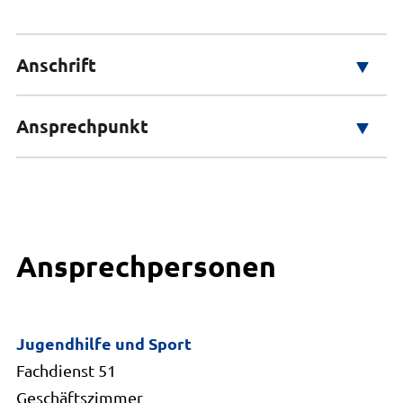
Anschrift
Adresse
Ansprechpunkt
Auf dem Michaeliskloster 4
21335 Lüneburg
An die öffentlichen Abteilungen Kinder und Jugend
in Ihrer Gemeinde
Ansprechpersonen
Jugendhilfe und Sport
Fachdienst 51
Geschäftszimmer