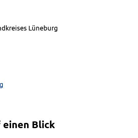
andkreises Lüneburg
rg
 einen Blick