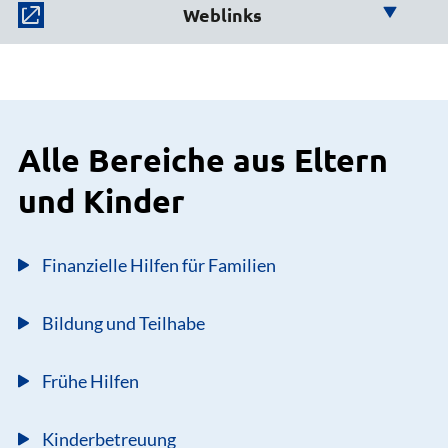
Weblinks
Hier finden Sie weiterführende
Jugendhilfe und Sport
Links:
Fachdienst 51
Geschäftszimmer
04131 26-1718
Infotool des
Bundesministeriums für Familie,
Alle Bereiche aus Eltern
E-Mail senden
Senioren, Frauen und Jugend
Gebäude 2, Eingang H, Zimmer 200
und Kinder
Finanzielle Hilfen für Familien
Bildung und Teilhabe
Frühe Hilfen
Kinderbetreuung