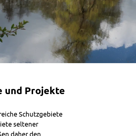
e und Projekte
lreiche Schutzgebiete
iete seltener
ßen daher den