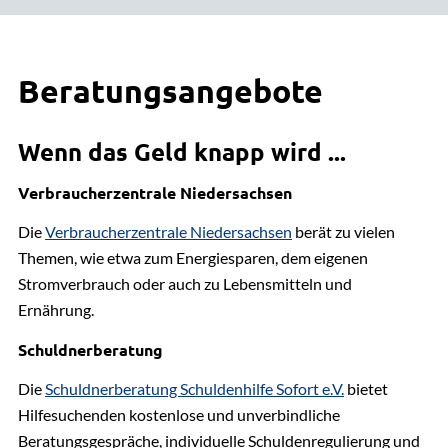
Dies sind unsere Leistungen:
Telefonzentrale
Landkreis Lüneburg
04131 26-0
Beratungsangebote
Grundsicherung bei Erwerbsminderung im Alter
(Sozialhilfe)
Wenn das Geld knapp wird ...
Hilfe zum Lebensunterhalt (Sozialhilfe)
Verbraucherzentrale Niedersachsen
Wohngeld
Die
Verbraucherzentrale Niedersachsen
berät zu vielen
Themen, wie etwa zum Energiesparen, dem eigenen
Elterngeld
Stromverbrauch oder auch zu Lebensmitteln und
Ernährung.
Bildung und Teilhabe
Schuldnerberatung
Unterhaltsvorschuss
Die
Schuldnerberatung Schuldenhilfe Sofort e.V.
bietet
Hilfesuchenden kostenlose und unverbindliche
Beratungsgespräche, individuelle Schuldenregulierung und