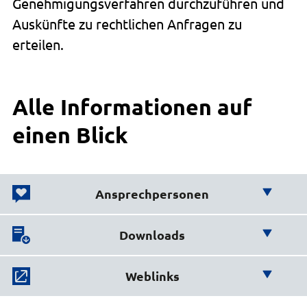
Genehmigungsverfahren durchzuführen und
Auskünfte zu rechtlichen Anfragen zu
erteilen.
Alle Informationen auf
einen Blick
Ansprechpersonen
Wir helfen Ihnen weiter!
Downloads
Hier finden Sie wichtige
Bautechnik
Weblinks
Downloads:
Brita Colberg
Denkmalschutz: Gemeinde Adendorf, Stadt Bleckede,
Hier finden Sie weiterführende