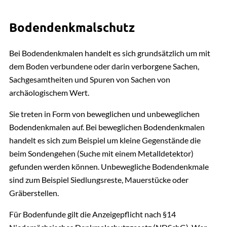
Samtgemeinde Dahlenburg, Samtgemeinde Ostheide
Links:
Bodendenkmalrecht | Antrag auf
04131 26-1462
Grabungsgenehmigung Bodendenkmal
Bodendenkmalschutz
E-Mail senden
Niedersächsisches Landesamt für
PDF | 0.01 MB
Gebäude 3, Zimmer 112
Bei Bodendenkmalen handelt es sich grundsätzlich um mit
Denkmalpflege
dem Boden verbundene oder darin verborgene Sachen,
Bodendenkmalrecht | Merkblatt Bodenfunde
Sachgesamtheiten und Spuren von Sachen von
Auflistung der Grabungsfirmen
Bautechnik
PDF | 0.01 MB
archäologischem Wert.
Ulrich Völkmann
Denkmalschutz: Gemeinde Amt Neuhaus, Samtgemeinde
Sie treten in Form von beweglichen und unbeweglichen
Bodendenkmalrecht | Merkblatt Ausgrabung /
Amelinghausen, Samtgemeinde Bardowick,
Bodendenkmalen auf. Bei beweglichen Bodendenkmalen
Prospektion
Samtgemeinde Gellersen, Samtgemeinde Ilmenau,
handelt es sich zum Beispiel um kleine Gegenstände die
Samtgemeinde Scharnebeck
beim Sondengehen (Suche mit einem Metalldetektor)
PDF | 0.01 MB
04131 26-1079
gefunden werden können. Unbewegliche Bodendenkmale
E-Mail senden
sind zum Beispiel Siedlungsreste, Mauerstücke oder
Erklärung zum Fundverbleib
Gebäude 3, Zimmer 112
Gräberstellen.
PDF | 0.01 MB
Für Bodenfunde gilt die Anzeigepflicht nach §14