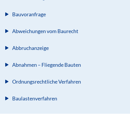
Näheres dazu auf der Seite des NLD unter
Bitte tragen Sie die Ihnen mitgeteilte
"Weblinks".
Maßnahmennummer in das Formular ein. Die
Bauvoranfrage
Erklärung finden Sie auf dieser Internetseite unter
"Downloads":
Abweichungen vom Baurecht
Die archäologischen Arbeiten müssen durch einen
Abbruchanzeige
Sachverständigen durchgeführt werden. Hierfür
kann eine archäologische Grabungsfirma
Abnahmen – Fliegende Bauten
herangezogen werden. Eine Liste der möglichen
Grabungsfirmen finden Sie unter "Weblinks".
Ordnungsrechtliche Verfahren
Das weitere Vorgehen wird dann zwischen der
Unteren Denkmalschutzbehörde und dem NLD
Baulastenverfahren
abgestimmt.
Die archäologischen Arbeiten sind mindestens zwei
Wochen vor Beginn der Arbeiten schriftlich bei der