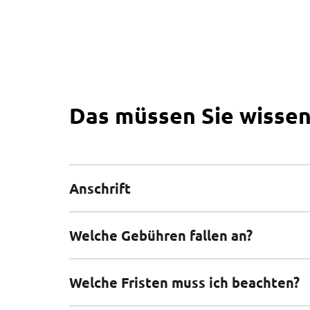
Das müssen Sie wisse
Anschrift
Adresse
Welche Gebühren fallen an?
Auf dem Michaeliskloster 8
21335 Lüneburg
Welche Fristen muss ich beachten?
Es fallen ggf. Gebühren an. Wenden Sie sich