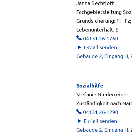
eigneten Träger oder eine geeignete private Person ang
Janna Bechtloff
Fachgebietsleitung Sozi
Grundsicherung: Fi - Fz
nrichtung angeboten oder ist durch einen Kooperationsve
Lebenunterhalt: S
ule) vereinbart.
04131 26-1760
sgegeben und eingenommen.
E-Mail senden
Gebäude 2, Eingang H,
Sozialhilfe
Stefanie Niederreiner
Zuständigkeit nach Name
04131 26-1290
E-Mail senden
Gebäude 2, Eingang H,