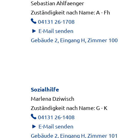
Die Lernförderung wird durch einen ge
Sebastian Ahlfaenger
gemeinschaftliche Mittagsverpflegung
Zuständigkeit nach Name: A - Fh
Sie besuchen eine Schule.
04131 26-1708
Die Mittagsverpflegung wird von der Ei
E-Mail senden
Einrichtung (zum Beispiel mit einer Sch
Gebäude 2, Eingang H, Zimmer 100
Das Essen wird gemeinschaftlich au
Sozialhilfe
Marlena Dziwisch
Zuständigkeit nach Name: G - K
04131 26-1408
E-Mail senden
Gebäude 2, Eingang H, Zimmer 101