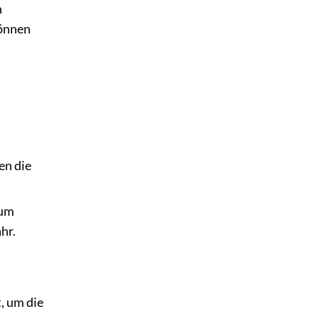
n
können
en die
zum
hr.
s
, um die