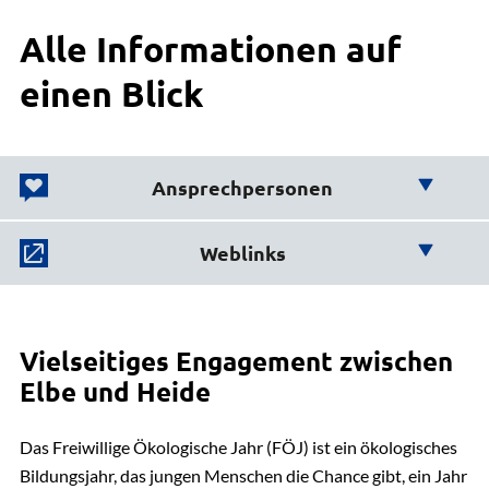
Alle Informationen auf
einen Blick
Ansprechpersonen
Wir helfen Ihnen weiter!
Weblinks
Hier finden Sie weiterführende
Naturschutz und Wald
Links:
Kristina Weist
Vielseitiges Engagement zwischen
Untere Naturschutzbehörde Gemeinde Amt Neuhaus,
Bleckede + PV-Anlagen
Elbe und Heide
FÖJ - was ist das?
04131 26-1345
E-Mail senden
Das Freiwillige Ökologische Jahr (FÖJ) ist ein ökologisches
Infos zur Bewerbung
Gebäude 11, Zimmer 323
Bildungsjahr, das jungen Menschen die Chance gibt, ein Jahr