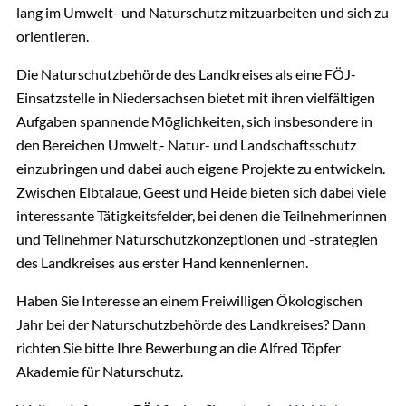
lang im Umwelt- und Naturschutz mitzuarbeiten und sich zu
FÖJ-Einsatzstellen in Niedersachsen
orientieren.
Personalservice
Die Naturschutzbehörde des Landkreises als eine FÖJ-
Kerstin Vogt
Einsatzstelle in Niedersachsen bietet mit ihren vielfältigen
04131 26-1578
Aufgaben spannende Möglichkeiten, sich insbesondere in
E-Mail senden
den Bereichen Umwelt,- Natur- und Landschaftsschutz
Gebäude 1, Eingang A, Zimmer 6
einzubringen und dabei auch eigene Projekte zu entwickeln.
Zwischen Elbtalaue, Geest und Heide bieten sich dabei viele
interessante Tätigkeitsfelder, bei denen die Teilnehmerinnen
und Teilnehmer Naturschutzkonzeptionen und -strategien
des Landkreises aus erster Hand kennenlernen.
Haben Sie Interesse an einem Freiwilligen Ökologischen
Jahr bei der Naturschutzbehörde des Landkreises? Dann
richten Sie bitte Ihre Bewerbung an die Alfred Töpfer
Akademie für Naturschutz.