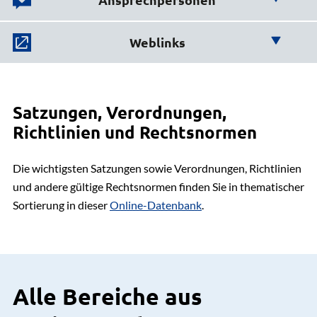
Wir helfen Ihnen weiter!
Weblinks
Hier finden Sie weiterführende
Büro des Landrats
Links:
Sebastian Brandt
Satzungen, Verordnungen,
Fachdienstleitung
04131 26-1532
Richtlinien und Rechtsnormen
Online Datenbank des Kreisrechts
E-Mail senden
Gebäude 1, Eingang A, Zimmer 19
Die wichtigsten Satzungen sowie Verordnungen, Richtlinien
und andere gültige Rechtsnormen finden Sie in thematischer
Sortierung in dieser
Online-Datenbank
.
Alle Bereiche aus