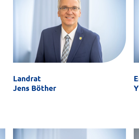
Landrat
E
Jens Böther
Y