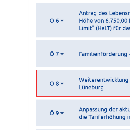
Antrag des Lebensra
Ö 6
Höhe von 6.750,00 
Limit" (HaLT) für d
Ö 7
Familienförderung -
Weiterentwicklung 
Ö 8
Lüneburg
Anpassung der aktu
Ö 9
die Tariferhöhung 