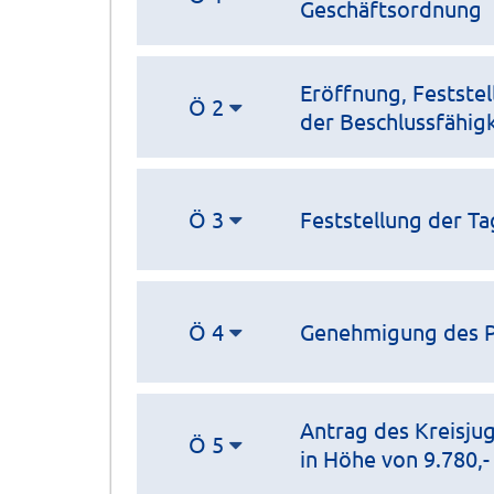
Geschäftsordnung
Eröffnung, Festste
Ö 2
der Beschlussfähigk
Ö 3
Feststellung der T
Ö 4
Genehmigung des Pr
Antrag des Kreisjug
Ö 5
in Höhe von 9.780,-