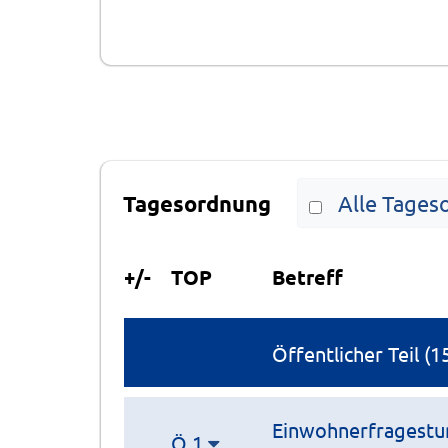
Tagesordnung
Alle Tages
+/-
TOP
Betreff
Öffentlicher Teil (1
Einwohnerfragestund
Ö 1