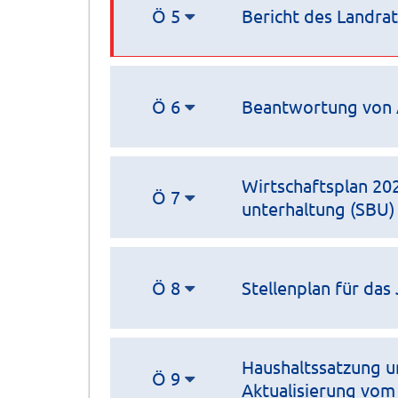
Ö 5
Bericht des Landra
Ö 6
Beantwortung von 
Wirtschaftsplan 20
Ö 7
unterhaltung (SBU)
Ö 8
Stellenplan für das
Haushaltssatzung u
Ö 9
Aktualisierung vom