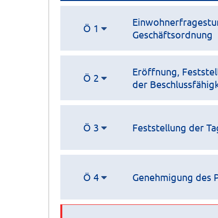
Einwohnerfragestund
Ö 1
Geschäftsordnung
Eröffnung, Festste
Ö 2
der Beschlussfähigk
Ö 3
Feststellung der T
Ö 4
Genehmigung des Pr