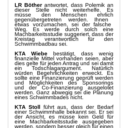
LR Bö
ther
antwortet, dass Polemik an
dieser Stelle nicht weiterhelfe. Es
mü
sse den Menschen
ehrlich
gegenü
bergetreten werden
.
Ihnen
etwas vorzumachen
,
sei der falsche
Weg.
Es werde durch
solch eine
Machbarkei
t
sstudie
suggeriert
, dass der
Kreistag
verantwortlich fü
r den
Schwimmbadbau sei
.
KTA Wiebe
bestä
tigt,
dass wenig
finanzielle Mittel vorhanden seien
, aber
dies
gelte fü
r jeden
Antrag und sei damit
ein
Todschlag
argument
. Natü
rlich
wü
rden Begehrlichkeiten erweckt.
Es
sollte eine Finanzierung geprü
ft werden
und M
ö
glichkeiten des Sponsoring
s
und der Co-F
inanzierung ausgelotet
werden. Ganz abwegig sei die Planung
eines Schwimmbades nicht.
KTA Stoll
fü
hrt aus, dass der Bedarf
einer Schwimmhalle bekannt sei
. Er
sei
der Ansicht, es mü
sse kein Geld fü
r
eine Machbarkeit
sstudie ausgegeben
werden
,
sondern besser gleich fü
r einen