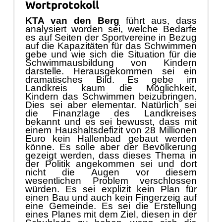
Wortprotokoll
KTA van den Berg
fü
hrt aus, dass
analysiert worden sei, welche Bedarfe
es
auf Seiten der
Sportvereine
in Bezug
auf
die
Kapazitä
ten
fü
r
das
Schwimmen
gebe und wie sich die Situation fü
r die
Schwimmausbildung von Kindern
darstelle. Herausgekommen sei ein
dramatisches Bild. Es gebe im
Landkreis kaum die Mö
glichkeit,
Kindern da
s Schwimmen beizubringen.
Dies
sei aber elementar. Natü
rlich sei
die
Finanzlage des Landkreises
bekannt und es sei
bewusst
, dass mit
einem Haushaltsdefizit von 28 Millionen
Euro kein Hallenbad gebaut werden
kö
nne. Es solle aber der Bevö
lkerung
gezeigt werden, dass dieses Thema in
der Politik
angekommen sei und dort
nicht di
e Augen vor diesem
wesentlichen Problem verschlossen
wü
rden. Es sei
explizit
kein Plan fü
r
einen Bau und auch kein Fingerzeig auf
eine Gemeinde. Es sei die Erstellung
eines Planes mit dem Ziel
,
diesen
in der