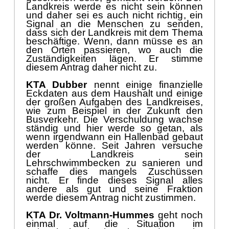
Landkreis werde es nicht sein kö
nnen
und daher sei es
auch
nicht richtig
,
ein
Signal an die Menschen zu senden,
dass
sich der Landkreis mit dem Thema
beschä
ftige. Wenn, dann mü
sse es
an
den Orten passieren, wo auch die
Zustä
ndigkeiten lä
gen. Er stimme
diesem Antrag
daher
nicht zu.
KTA Dubber
nennt einige finanzielle
Eckdaten aus dem Haushalt und einige
der groß
en Aufg
aben des Landkreises,
wie zum Beispiel
in der Zukunft den
Busverkehr
. Die Verschuldung wachse
stä
ndig und hier werde so getan
,
als
wenn irgendwann ein Hallenbad gebaut
werden kö
nne. Seit Jahren versuche
der Landkreis sein
Lehrschwimmbeck
en zu sanieren und
schaffe dies
mangels Zuschü
ssen
nicht. Er finde dies
es
Signal alles
andere als gut und seine Fraktion
werde diesem Antrag
nicht zustimmen.
KTA Dr. Voltmann-Hummes
geht noch
einmal auf die Situation im