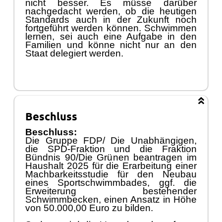
nicht besser. Es mü
sse darü
ber
nachgedacht werden, ob die heutigen
Standards auch in der Zukunft noch
fortgefü
hrt werden kö
nnen. Schwimmen
lernen
,
sei auch eine Aufgabe in den
Famil
ien und kö
nne nicht nur an den
Staat delegiert werden.
Beschluss
Beschluss:
Die Gruppe FDP/ Die Unabhä
ngigen,
die SPD-Fraktion und die Fraktion
Bü
ndnis 90/Die Grü
nen beantragen im
Haushalt 2025 fü
r die Erarbeitung einer
Machbarkeitsstudie fü
r den Neubau
eines Sportschwimmbades, ggf. die
Erweiterung bestehender
Schwimmbecken, einen Ansatz in Hö
he
von 50.000,00 Euro zu bilden.