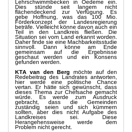
Lehrsch
wimmbecken in Oedeme ein.
Dies
stü
nde seit lang
em nicht
flä
chendeckend zur Verfü
gung. Es
gebe Hoffnung, was das 100 Mio.
Fö
rderkonzept der Landesregierung
beträ
fe. Vielleicht kö
nne davon auch ein
Teil in den Landkreis fließ
en. Die
Situation sei vom Land erkannt worden.
Daher finde sie eine Machbarkeit
s
studie
sinnvoll. Dann kö
nne am Ende
gemeinsam auf die Ergebnisse
geschaut werden und ein Konsens
gefunden werden.
KTA van den Berg
mö
chte auf den
Redebeitrag des Landrates antworten,
hier
werde
eine
politische Chance
vertan
.
Er hä
tte sich gewü
nscht, dass
dieses Thema zur Chefsache gemacht
wü
rde. Es werde zum Ausdruck
gebracht, dass die Gemeinden
zustä
ndig seien und sich kü
mmern
sollten
, aber dies
nicht Aufgabe des
Landkreises sei. Dies
e
Herangehensweise
werde dem
Problem nicht gere
cht.