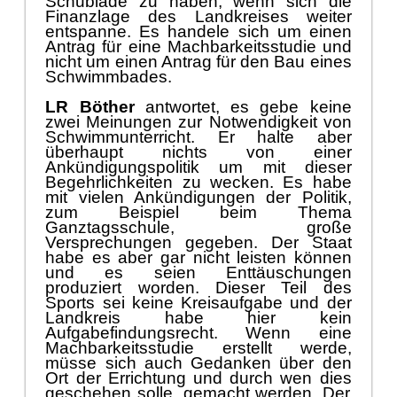
Schublade zu haben, wenn sich die
Finanzlage de
s Landkreises weiter
entspanne. Es handele sich um einen
Antrag fü
r eine Machbarkeitsstudie und
nicht um einen Antrag
fü
r den
Bau eines
Schwimmbades.
LR Bö
ther
antwortet, es gebe keine
zwei Meinungen zur Notwendigkeit von
Schwimmunterricht. Er halte aber
ü
berhaupt nichts v
on einer
Ankü
ndigungspolitik um
mit dieser
Begehrlichkeiten zu wecken.
Es habe
mit vielen Ankü
ndigungen der
Politik
,
zum Beispiel bei
m Thema
Ganztagsschule, groß
e
Versprechungen gegeben. Der Staat
habe es aber gar nicht leisten kö
nnen
und es seien Enttä
uschungen
produzier
t worden. Dieser Teil des
Sport
s sei keine Kreisaufgabe und der
Landkreis habe hier kein
Aufgabefindungsrecht. Wenn eine
Mach
barkeitsstudie erstellt werde,
mü
sse sich auch Gedanken ü
ber den
Ort der
Errichtung und durch wen dies
geschehen soll
e
, gemacht werden. Der