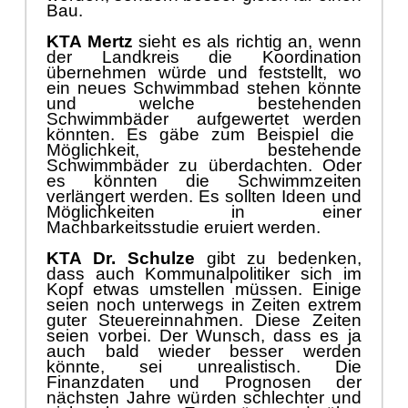
Bau.
KTA Mertz
s
ieht
es als richtig an, wenn
der Landkreis die Koordination
ü
bernehmen wü
rde und feststellt
,
wo
ein neues Schwimmbad stehen kö
nnte
und welche bestehenden
Schwimmbä
der
aufg
ewertet
werden
kö
nn
t
en
.
Es gä
be zum
Beispiel die
Mö
glichkeit
,
bestehende
Schwimmbä
der
zu
ü
berdacht
en. Oder
es
kö
nnten
die
Schwimmzeiten
verlä
ngert werden.
Es sollten Ideen und
Mö
glichkeiten in einer
Machbarkeitsstudie eruiert werden.
KTA Dr. Schulze
gibt zu bedenken,
dass auch Kommunalpolitiker si
ch im
Kopf etwas umstellen mü
ss
en. Einige
seien noch unterwegs in Zeiten extrem
guter Steuereinnahmen. Diese Zeiten
seien vorbei.
Der Wunsch, dass es ja
auch bald wieder besser werden
kö
nnte
,
sei unrealistis
ch. Die
Finanzdaten und Prognosen der
nä
chsten Jahre wü
rden schlechter und