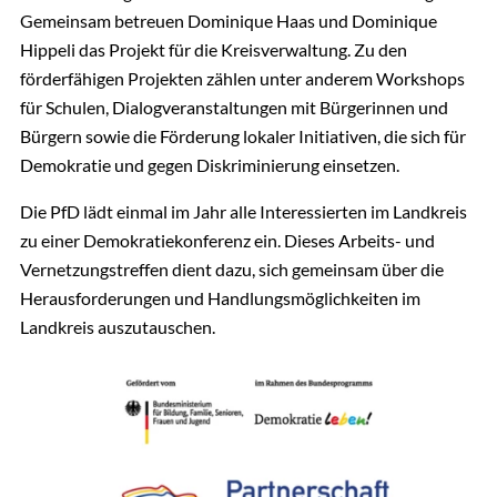
Bildung und Kultur
Lüneburg
Gemeinsam betreuen Dominique Haas und Dominique
Dominique Hippeli
Hippeli das Projekt für die Kreisverwaltung. Zu den
PDF | 4.81 MB
Bildungskommune, Politische Bildung
förderfähigen Projekten zählen unter anderem Workshops
04131 26-1167
für Schulen, Dialogveranstaltungen mit Bürgerinnen und
Richtlinie über die Gewährung von
E-Mail senden
Bürgern sowie die Förderung lokaler Initiativen, die sich für
Zuwendungen zur Förderung
von
Gebäude 8, Zimmer 213
Demokratie und gegen Diskriminierung einsetzen.
demokratischer Beteiligung von Schülerinnen
und Schülern
in der Schule und ihrem
Die PfD lädt einmal im Jahr alle Interessierten im Landkreis
gesellschaftlichen Umfeld
zu einer Demokratiekonferenz ein. Dieses Arbeits- und
Vernetzungstreffen dient dazu, sich gemeinsam über die
PDF | 0.2 MB
Herausforderungen und Handlungsmöglichkeiten im
Landkreis auszutauschen.