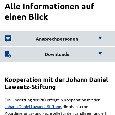
Alle Informationen auf
einen Blick
Ansprechpersonen
Wir helfen Ihnen weiter!
Downloads
Hier finden Sie wichtige
Bildung und Kultur
Downloads:
Dominique Haas
Kooperation mit der Johann Daniel
Rechtsextremismus-Beauftragter
04131 26-1652
Lawaetz-Stiftung
Antragsformular: Demokratie leben
E-Mail senden
PDF | 0.36 MB
Gebäude 8, Zimmer 203
Die Umsetzung der PfD erfolgt in Kooperation mit der
Johann Daniel Lawaetz-Stiftung
, die als externe
Situations- und Ressourcenanalyse Landkreis
Koordinierungs- und Fachstelle für den Landkreis fungiert.