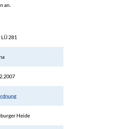
n an.
 LÜ 281
ha
2.2007
ordnung
burger Heide