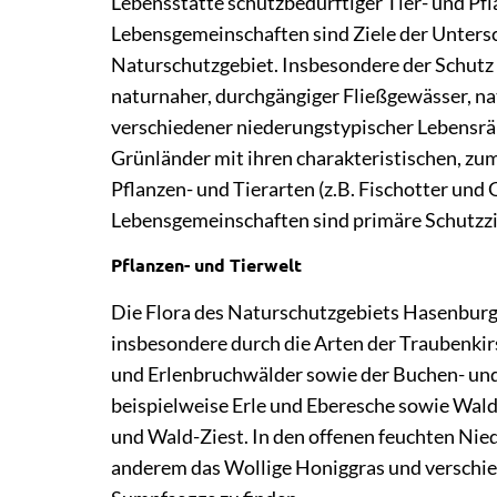
Lebensstätte schutzbedürftiger Tier- und Pf
Lebensgemeinschaften sind Ziele der Untersc
Naturschutzgebiet. Insbesondere der Schutz
naturnaher, durchgängiger Fließgewässer, n
verschiedener niederungstypischer Lebensrä
Grünländer mit ihren charakteristischen, zu
Pflanzen- und Tierarten (z.B. Fischotter und
Lebensgemeinschaften sind primäre Schutzzi
Pflanzen- und Tierwelt
Die Flora des Naturschutzgebiets Hasenburge
insbesondere durch die Arten der Traubenki
und Erlenbruchwälder sowie der Buchen- un
beispielweise Erle und Eberesche sowie Wal
und Wald-Ziest. In den offenen feuchten Nie
anderem das Wollige Honiggras und verschie