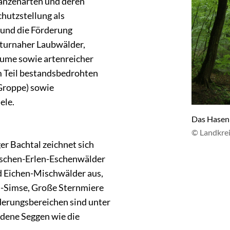
lanzenarten und deren
hutzstellung als
 und die Förderung
aturnaher Laubwälder,
ume sowie artenreicher
m Teil bestandsbedrohten
 Groppe) sowie
ele.
Das Hasenb
© Landkre
r Bachtal zeichnet sich
rschen-Erlen-Eschenwälder
d Eichen-Mischwälder aus,
d-Simse, Große Sternmiere
derungsbereichen sind unter
dene Seggen wie die