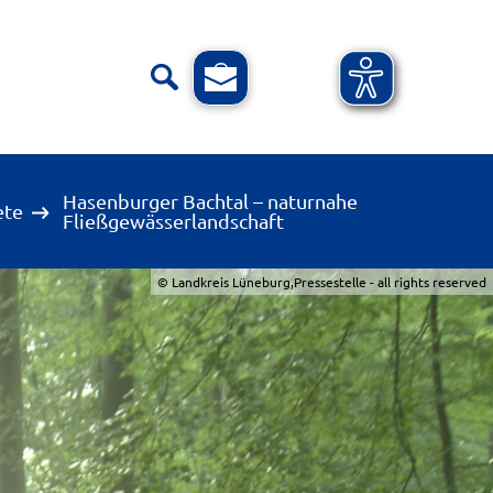
Hasenburger Bachtal – naturnahe
ete
Fließgewässerlandschaft
© Landkreis Lüneburg,Pressestelle - all rights reserved