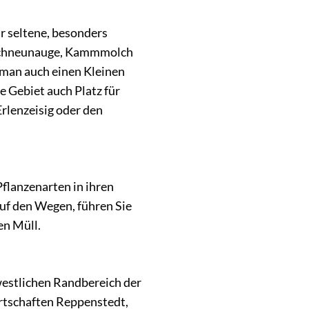
r seltene, besonders
Bachneunauge, Kammmolch
man auch einen Kleinen
e Gebiet auch Platz für
rlenzeisig oder den
Pflanzenarten in ihren
uf den Wegen, führen Sie
en Müll.
westlichen Randbereich der
rtschaften Reppenstedt,