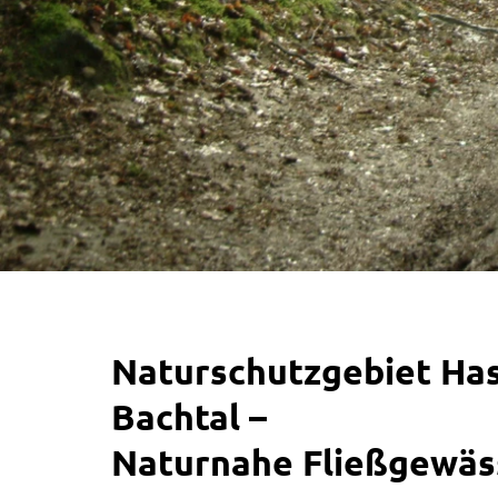
N
aturschutzgebiet
Ha
Bachtal
–
Naturnahe
Fließgewäs