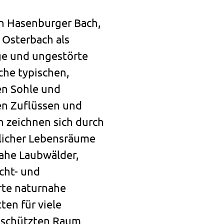
n Hasenburger Bach,
 Osterbach als
ge und ungestörte
che typischen,
en Sohle und
ren Zuflüssen und
 zeichnen sich durch
dlicher Lebensräume
nahe Laubwälder,
cht- und
rte naturnahe
ten für viele
geschützten Raum