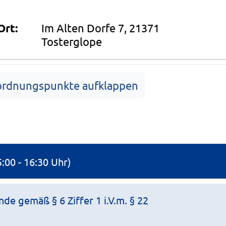
Ort:
Im Alten Dorfe 7, 21371
Tosterglope
ordnungspunkte aufklappen
Tagesordnung
5:00 - 16:30 Uhr)
e gemäß § 6 Ziffer 1 i.V.m. § 22