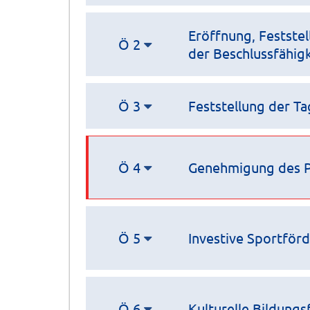
Eröffnung, Festste
Ö 2
der Beschlussfähigk
Ö 3
Feststellung der T
Ö 4
Genehmigung des Pr
Ö 5
Investive Sportför
Ö 6
Kulturelle Bildung