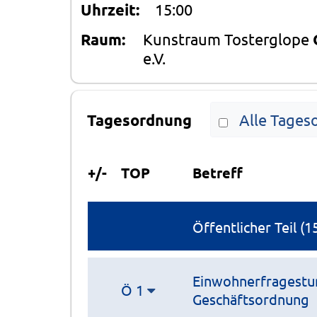
Uhrzeit:
15:00
Raum:
Kunstraum Tosterglope
e.V.
Tagesordnung
Alle Tages
+/-
TOP
Betreff
Öffentlicher Teil (1
Einwohnerfragestund
Ö 1
Geschäftsordnung