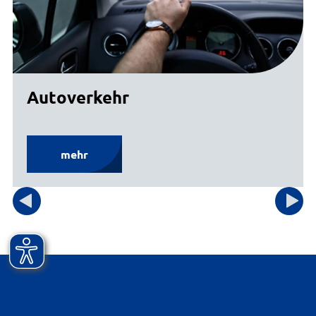
Fahrzeugherstellern der Fall.
Für alle Neuzulassungen, Tageszulassungen,
Wiederzulassungen und Umschreibungen
(Halterwechsel) benötigen Sie eine
elektronische Versicherungsbestätigung (eVB-
Autoverkehr
Nummer). Außerdem verfügen Sie über ein
SEPA-fähiges Girokonto, von welchem die
Kraftfahrzeugsteuer abgebucht werden kann.
mehr
Für alle Abmeldungen sowie Umschreibungen
mit Kennzeichenwechsel gilt: auf ihren
Kennzeichenschildern befinden sich
Stempelplaketten, die mit verdeckten
Sicherheitscodes versehen sind. Alle nach
dem 01.01.2015 verklebten Plaketten haben
diese Codes.
Sie haben keine Gebührenrückstände aus