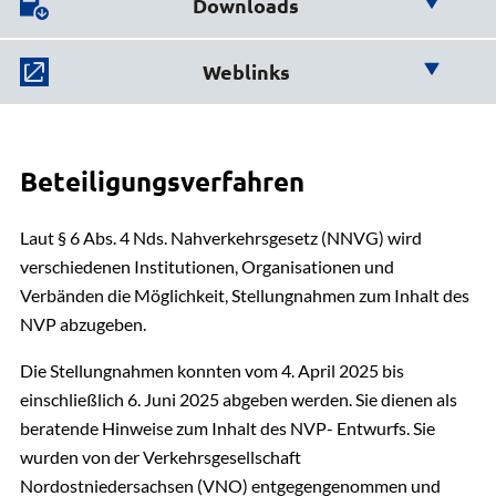
Downloads
Hier finden Sie wichtige
Mobilität
Weblinks
Downloads:
Mareike Harlfinger-Düpow
Fachdienstleiterin
Hier finden Sie weiterführende
04131 26-1162
Links:
5. Nahverkehrsplan Landkreis Lüneburg 2026-
E-Mail senden
2030
Beteiligungsverfahren
Gebäude 12, Zimmer 101
Weitere Infos zu Nahverkehrsplänen von der
PDF | 5.72 MB
Laut § 6 Abs. 4 Nds. Nahverkehrsgesetz (NNVG) wird
LNVG
verschiedenen Institutionen, Organisationen und
Mobilität
Anlage 1 - Haltestellenkonzept-VNO 2022
Verbänden die Möglichkeit, Stellungnahmen zum Inhalt des
Weitere Nahverkehrspläne der
Lars Gröning
PDF | 6.34 MB
NVP abzugeben.
Nachbarlandkreise
04131 26-1859
E-Mail senden
Die Stellungnahmen konnten vom 4. April 2025 bis
Mobilitätsgutachten für die
Zukunft des ÖPNV
Gebäude 12, Zimmer 104
einschließlich 6. Juni 2025 abgeben werden. Sie dienen als
im Landkreis Lüneburg
- Abschlussbericht 2025
beratende Hinweise zum Inhalt des NVP- Entwurfs. Sie
wurden von der Verkehrsgesellschaft
PDF | 19.38 MB
Mobilität
Nordostniedersachsen (VNO) entgegengenommen und