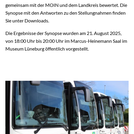
Stefan Borchers
gemeinsam mit der MOIN und dem Landkreis bewertet. Die
Synopse sortiert nach Aufnahmekriterium -
Stellvertretende Fachdienstleitung, ÖPNV
Synopse mit den Antworten zu den Stellungnahmen finden
Stand: 08.08.2025
04131 26-1367
Sie unter Downloads.
PDF | 1.08 MB
E-Mail senden
Die Ergebnisse der Synopse wurden am 21. August 2025,
Gebäude 12, Zimmer 102
von 18:00 Uhr bis 20:00 Uhr im Marcus-Heinemann Saal im
Synopse sortiert nach Kapiteln - Stand:
Museum Lüneburg öffentlich vorgestellt.
08.08.2025
PDF | 1.08 MB
Synopse sortiert nach laufender Nummer -
Stand: 08.08.2025
PDF | 1.08 MB
Ergänzung zur Synopse - Stand: 21.08.2025
PDF | 0.4 MB