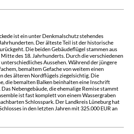
e
ckede ist ein unter Denkmalschutz stehendes
hrhunderten. Der älteste Teil ist der historische
zurückgeht. Die beiden Gebäudeflügel stammen aus
 Mitte des 18. Jahrhunderts. Durch die verschiedenen
hr unterschiedliches Aussehen. Während der jüngere
nfachem, bemaltem Gefache von weitem einen
n des älteren Nordflügels ziegelsichtig. Die
, die bemalten Balken beinhalten eine Inschrift
en. Das Nebengebäude, die ehemalige Remise stammt
Ensemble ist fast komplett von einem Wassergraben
nachbarten Schlosspark. Der Landkreis Lüneburg hat
 Schlosses in den letzten Jahren mit 325.000 EUR an