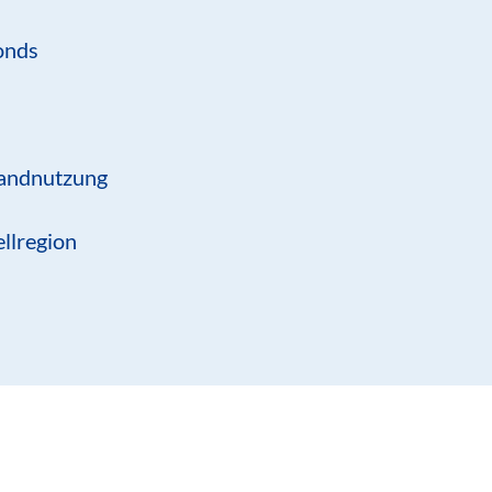
onds
Landnutzung
llregion