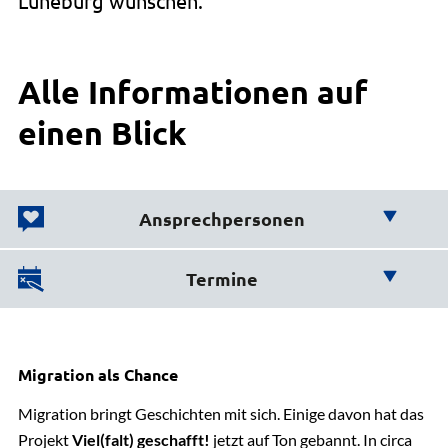
Lüneburg wünschen.
Alle Informationen auf
einen Blick
Ansprechpersonen
Wir helfen Ihnen weiter!
Termine
Diese Termine stehen an:
Bildung und Kultur
Imke Möller
Koordinierungsstelle Migration und Teilhabe
Migration als Chance
Viel(falt) geschafft
04131 26-1510
Aktuell ausgestellt im Jobcenter Lüneburg, Eintritt
Migration bringt Geschichten mit sich. Einige davon hat das
frei
E-Mail senden
Projekt
Viel(falt) geschafft!
jetzt auf Ton gebannt. In circa