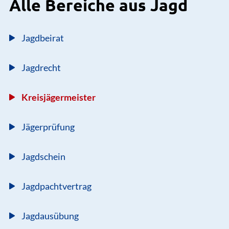
Alle Bereiche aus Jagd
Standort
Kreisjägermeister
Jagdbeirat
Konrad-Zuse-Allee 10, Gebäude 12, 21337
Hans-Christoph Cohrs
Lüneburg
Kreisjägermeister
Jagdrecht
04138 248
E-Mail senden
Gebäude 12, Zimmer 001
Kreisjägermeister
Jägerprüfung
Jagdschein
Jagdpachtvertrag
Jagdausübung