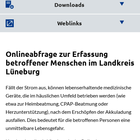
Downloads
Hier finden Sie wichtige
Bevölkerungsschutz
Weblinks
Downloads:
Sascha Westermann
Fachdienstleitung Bevölkerungsschutz
Hier finden Sie weiterführende
04131 26-1272
Links:
Ratgeber für Notfallvorsorge und richtiges
E-Mail senden
Handeln in Notsituationen
Onlineabfrage zur Erfassung
Gebäude 12, Zimmer 002
betroffener Menschen im Landkreis
Onlineabfrage zur Erfassung betroffener
PDF | 0.89 MB
Lüneburg
Menschen im Landkreis Lüneburg
Fällt der Strom aus, können lebenserhaltende medizinische
Bundesamt für Bevölkerungsschutz und
Geräte, die im häuslichen Umfeld betrieben werden (wie
Katastrophenhilfe
etwa zur Heimbeatmung, CPAP-Beatmung oder
Herzunterstützung), nach dem Erschöpfen der Akkuladung
ausfallen. Dies bedeutet für die betroffenen Personen eine
unmittelbare Lebensgefahr.