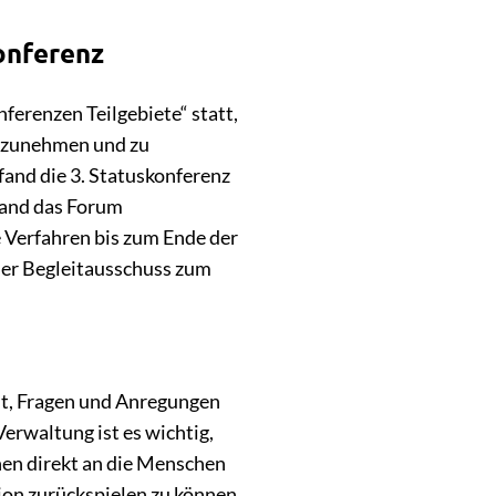
onferenz
erenzen Teilgebiete“ statt,
itzunehmen und zu
and die 3. Statuskonferenz
fand das Forum
e Verfahren bis zum Ende der
der Begleitausschuss zum
nt, Fragen und Anregungen
Verwaltung ist es wichtig,
nen direkt an die Menschen
ion zurückspielen zu können.