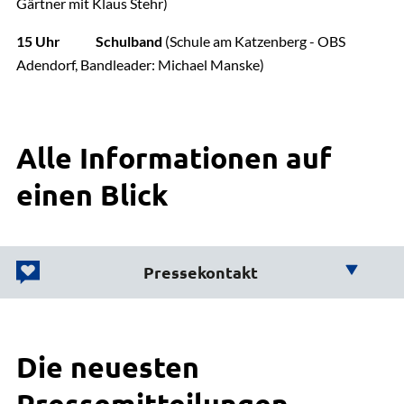
Gärtner mit Klaus Stehr)
15 Uhr Schulband
(Schule am Katzenberg - OBS
Adendorf, Bandleader: Michael Manske)
Alle Informationen auf
einen Blick
Pressekontakt
Wir helfen Ihnen weiter!
Die neuesten
Büro des Landrats
Karsten Schulz