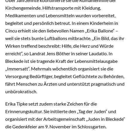
Über Jahrzehnte koordinierte sie die Rumänienhilfe der
Kirchengemeinde. Hilfstransporte mit Kleidung,
Medikamenten und Lebensmitteln wurden vorbereitet,
begleitet und persönlich betreut. In einem Kinderheim in
Cincu erhielt sie den liebevollen Namen „Erika Ballone“ –
weil sie stets bunte Luftballons mitbrachte. „Ein Bild, das ihr
Wirken treffend beschreibt: Hilfe, die Herz und Würde
erreicht“, so Landrat Jens Böther in seiner Laudatio. In
Bleckede ist sie tragende Kraft der Lebensmittelausgabe
„Immersatt“. Mehrmals wöchentlich organisiert sie die
Versorgung Bedürftiger, begleitet Geflüchtete zu Behörden,
fährt Menschen zu Ärzten und unterstützt pragmatisch und
unbürokratisch.
Erika Tipke setzt zudem starke Zeichen für die
Erinnerungskultur. Sie initiierte den „Tag der Juden“ und
organisiert mit der Arbeitsgemeinschaft „Juden in Bleckede“
die Gedenkfeier am 9. November im Schlossgarten.