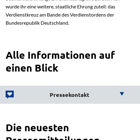
wurde ihr eine weitere, staatliche Ehrung zuteil: das
Verdienstkreuz am Bande des Verdienstordens der
Bundesrepublik Deutschland.
Alle Informationen auf
einen Blick
Pressekontakt
Wir helfen Ihnen weiter!
Die neuesten
Büro des Landrats
Karsten Schulz