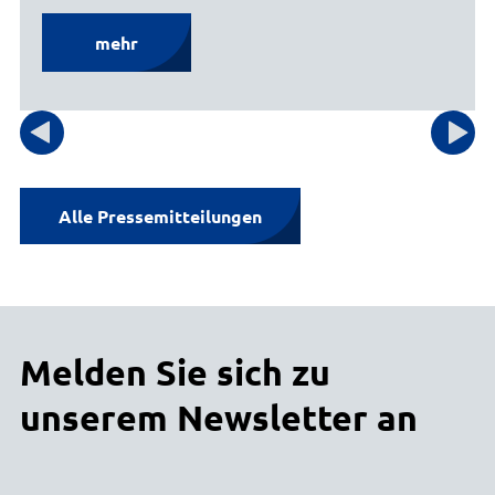
Ullrich Mansfeld
Pressesprecher
mehr
04131 26-1280
E-Mail senden
Gebäude 1, Eingang A, Zimmer 24
Alle Pressemitteilungen
Melden Sie sich zu
unserem Newsletter an