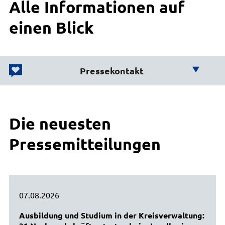
Alle Informationen auf
einen Blick
Pressekontakt
Wir helfen Ihnen weiter!
Die neuesten
Büro des Landrats
Karsten Schulz
Pressemitteilungen
Leiter Presse und Öffentlichkeitsarbeit
04131 26-1274
E-Mail senden
Gebäude 1, Eingang A, Zimmer 18
07.08.2026
Ausbildung und Studium in der Kreisverwaltung: