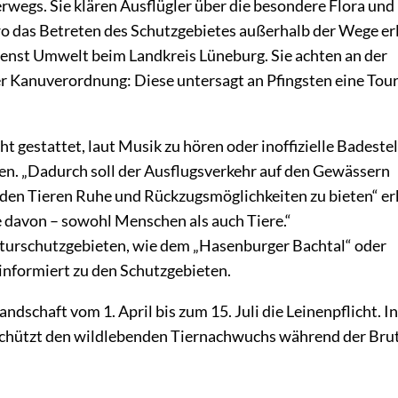
rwegs. Sie klären Ausflügler über die besondere Flora und
wo das Betreten des Schutzgebietes außerhalb der Wege er
ienst Umwelt beim Landkreis Lüneburg. Sie achten an der
er Kanuverordnung: Diese untersagt an Pfingsten eine Tour
 gestattet, laut Musik zu hören oder inoffizielle Badestel
en. „Dadurch soll der Ausflugsverkehr auf den Gewässern
den Tieren Ruhe und Rückzugsmöglichkeiten zu bieten“ er
le davon – sowohl Menschen als auch Tiere.“
aturschutzgebieten, wie dem „Hasenburger Bachtal“ oder
informiert zu den Schutzgebieten.
andschaft vom 1. April bis zum 15. Juli die Leinenpflicht. In
e schützt den wildlebenden Tiernachwuchs während der Bru