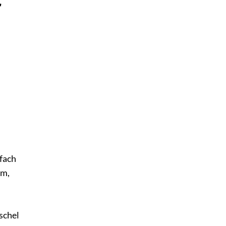
r
fach
um,
schel