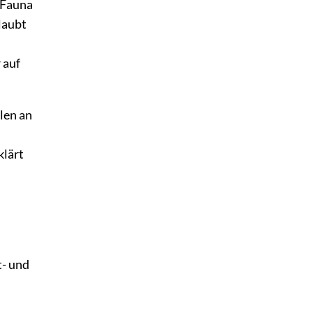
 Fauna
laubt
 auf
len an
klärt
t- und