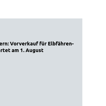
15.
ern: Vorverkauf für Elbfähren-
Für
rtet am 1. August
Lün
Jod