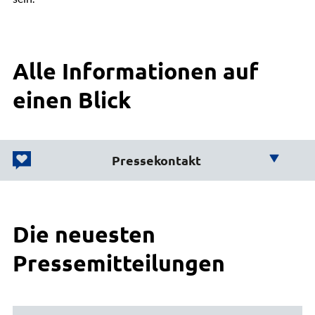
Alle Informationen auf
einen Blick
Pressekontakt
Wir helfen Ihnen weiter!
Die neuesten
Büro des Landrats
Karsten Schulz
Pressemitteilungen
Leiter Presse und Öffentlichkeitsarbeit
04131 26-1274
E-Mail senden