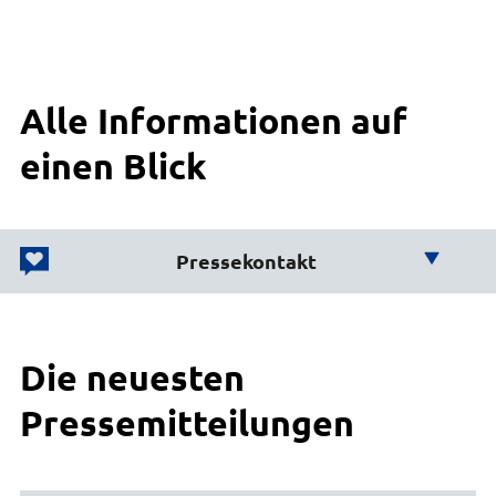
Alle Informationen auf
einen Blick
Pressekontakt
Wir helfen Ihnen weiter!
Die neuesten
Büro des Landrats
Karsten Schulz
Pressemitteilungen
Leiter Presse und Öffentlichkeitsarbeit
04131 26-1274
E-Mail senden