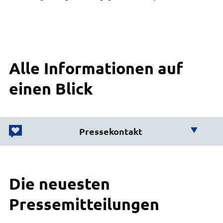
Alle Informationen auf
einen Blick
Pressekontakt
Wir helfen Ihnen weiter!
Die neuesten
Büro des Landrats
Karsten Schulz
Pressemitteilungen
Leiter Presse und Öffentlichkeitsarbeit
04131 26-1274